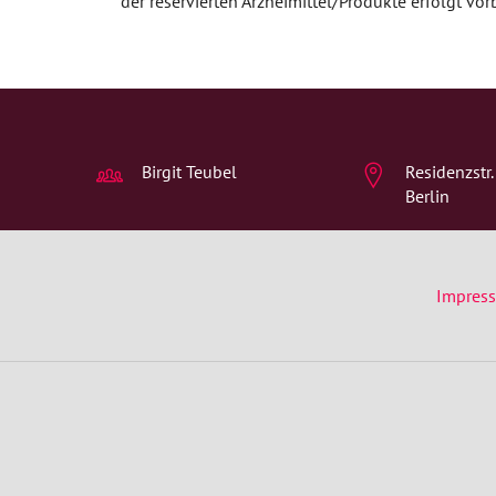
der reservierten Arzneimittel/Produkte erfolgt vor
Psychische Erkrankungen
Neurologie
Schmerz- und Schlafmedizin
Frauenkrankheiten
Birgit Teubel
Residenzstr
Berlin
Männerkrankheiten
Impres