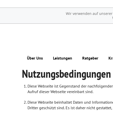
Wir verwenden auf unserer W
Über Uns
Leistungen
Ratgeber
Kr
Nutzungsbedingungen 
Das e-Rezept ist da: Wir lösen es ein!
Übersicht
Erkrankungen im Alter
Ohne Rezepte keine Apotheken vor Ort!
Reservierung
Sexualmedizin
Diese Webseite ist Gegenstand der nachfolgenden
Aufruf dieser Webseite vereinbart sind.
Notdienst
Ästhetische Chirurgie
Diese Webseite beinhaltet Daten und Informatione
Beipackzettelsuche
Augen
Dritter geschützt sind. Es ist daher nicht gestatt