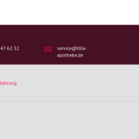
 47 62 32
service@tilia-
apotheke.de
elehrung