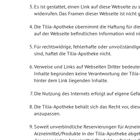
IGel-Check A-Z
Zähne und Kiefer
Es ist gestattet, einen Link auf diese Webseite zu 
widerrufen. Das Framen dieser Webseite ist nicht g
Laborwerte A-Z
HNO, Atemwege und Lunge
Die Tilia-Apotheke übernimmt die Haftung für die
Reiseimpfungen A-Z
Magen und Darm
auf der Webseite befindlichen Information wird 
Für rechtswidrige, fehlerhafte oder unvollständi
Notfälle A-Z
Herz, Gefäße, Kreislauf
sind, haftet die Tilia-Apotheke nicht.
Nahrungsergänzungsmittel A-Z
Stoffwechsel
Verweise und Links auf Webseiten Dritter bedeuten
Inhalte begründen keine Verantwortung der Tilia-
Heilpflanzen A-Z
Nieren und Harnwege
hinter dem Link liegenden Inhalte.
Orthopädie und Unfallmedizin
Die Nutzung des Internets erfolgt auf eigene Gefa
Rheumatologische Erkrankungen
Die Tilia-Apotheke behält sich das Recht vor, di
anzupassen.
Blut, Krebs und Infektionen
Soweit unverbindliche Reservierungen für Arzneim
Haut, Haare und Nägel
Arzneimittel/Produkte in der Tilia-Apotheke abgeh