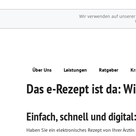
Wir verwenden auf unserer W
Über Uns
Leistungen
Ratgeber
Kr
Das e-Rezept ist da: Wi
Das e-Rezept ist da: Wir lösen es ein!
Übersicht
Erkrankungen im Alter
Ohne Rezepte keine Apotheken vor Ort!
Reservierung
Sexualmedizin
Einfach, schnell und digita
Notdienst
Ästhetische Chirurgie
Beipackzettelsuche
Augen
Haben Sie ein elektronisches Rezept von Ihrer Ärztin