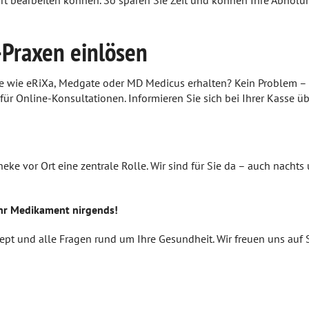
rt bearbeiten können. So sparen Sie Zeit und können Ihre Abholun
-Praxen einlösen
e wie eRiXa, Medgate oder MD Medicus erhalten? Kein Problem – wi
r Online-Konsultationen. Informieren Sie sich bei Ihrer Kasse üb
heke vor Ort eine zentrale Rolle. Wir sind für Sie da – auch nac
Ihr Medikament nirgends!
zept und alle Fragen rund um Ihre Gesundheit. Wir freuen uns auf 