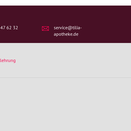
 47 62 32
service@tilia-
apotheke.de
elehrung