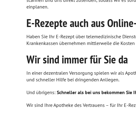
scannen und uns direkt zusenden, sodass wir es sofo
Psychische Erkrankungen
einplanen.
Neurologie
E-Rezepte auch aus Online
Schmerz- und Schlafmedizin
Haben Sie Ihr E-Rezept über telemedizinische Dienst
Krankenkassen übernehmen mittlerweile die Kosten fü
Frauenkrankheiten
Wir sind immer für Sie da
Männerkrankheiten
In einer dezentralen Versorgung spielen wir als Apot
und schneller Hilfe bei dringenden Anliegen.
Und übrigens:
Schneller als bei uns bekommen Sie 
Wir sind Ihre Apotheke des Vertrauens – für Ihr E-Re