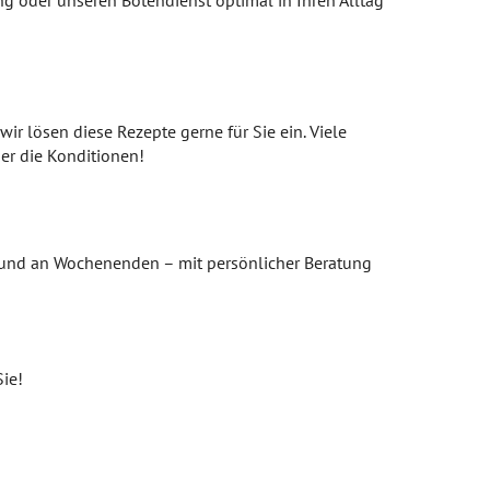
g oder unseren Botendienst optimal in Ihren Alltag
r lösen diese Rezepte gerne für Sie ein. Viele
er die Konditionen!
hts und an Wochenenden – mit persönlicher Beratung
Sie!