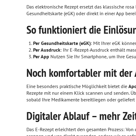
IGel-Check A-Z
Zähne und Kiefer
Das elektronische Rezept ersetzt das klassische rosa
Gesundheitskarte (eGK) oder direkt in einer App berei
Laborwerte A-Z
HNO, Atemwege und Lunge
So funktioniert die Einlösu
Reiseimpfungen A-Z
Magen und Darm
Per Gesundheitskarte (eGK)
: Mit Ihrer eGK könne
Notfälle A-Z
Herz, Gefäße, Kreislauf
Per Ausdruck
: Ihr E-Rezept-Ausdruck enthält mas
Per App
Nutzen Sie Ihr Smartphone, um Ihre Gesu
Nahrungsergänzungsmittel A-Z
Stoffwechsel
Noch komfortabler mit der
Heilpflanzen A-Z
Nieren und Harnwege
Orthopädie und Unfallmedizin
Eine besonders praktische Möglichkeit bietet die
Ap
Rezepte mit nur einem Klick scannen und senden. Üb
sobald Ihre Medikamente bereitliegen oder geliefer
Rheumatologische Erkrankungen
Digitaler Ablauf – mehr Zeit
Blut, Krebs und Infektionen
Haut, Haare und Nägel
Das E-Rezept erleichtert den gesamten Prozess: Von 